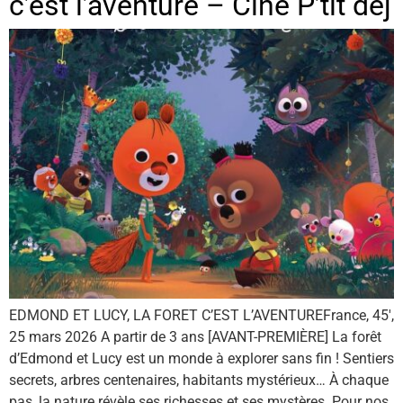
c’est l’aventure – Ciné P’tit déj
EDMOND ET LUCY, LA FORET C’EST L’AVENTUREFrance, 45′,
25 mars 2026 A partir de 3 ans [AVANT-PREMIÈRE] La forêt
d’Edmond et Lucy est un monde à explorer sans fin ! Sentiers
secrets, arbres centenaires, habitants mystérieux… À chaque
pas, la nature révèle ses richesses et ses mystères. Pour nos