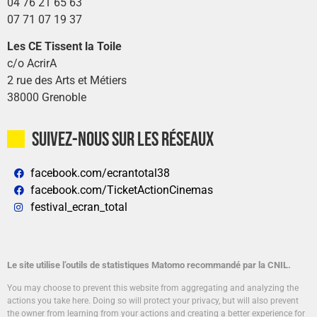
04 76 21 65 63
07 71 07 19 37
Les CE Tissent la Toile
c/o AcrirA
2 rue des Arts et Métiers
38000 Grenoble
Suivez-nous sur les réseaux
facebook.com/ecrantotal38
facebook.com/TicketActionCinemas
festival_ecran_total
Le site utilise l’outils de statistiques Matomo recommandé par la CNIL.
You may choose to prevent this website from aggregating and analyzing the
actions you take here. Doing so will protect your privacy, but will also prevent
the owner from learning from your actions and creating a better experience for