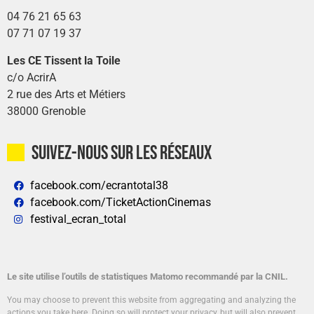
04 76 21 65 63
07 71 07 19 37
Les CE Tissent la Toile
c/o AcrirA
2 rue des Arts et Métiers
38000 Grenoble
Suivez-nous sur les réseaux
facebook.com/ecrantotal38
facebook.com/TicketActionCinemas
festival_ecran_total
Le site utilise l’outils de statistiques Matomo recommandé par la CNIL.
You may choose to prevent this website from aggregating and analyzing the
actions you take here. Doing so will protect your privacy, but will also prevent