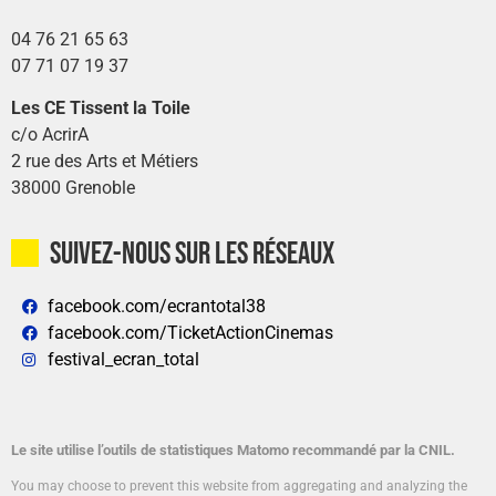
04 76 21 65 63
07 71 07 19 37
Les CE Tissent la Toile
c/o AcrirA
2 rue des Arts et Métiers
38000 Grenoble
Suivez-nous sur les réseaux
facebook.com/ecrantotal38
facebook.com/TicketActionCinemas
festival_ecran_total
Le site utilise l’outils de statistiques Matomo recommandé par la CNIL.
You may choose to prevent this website from aggregating and analyzing the