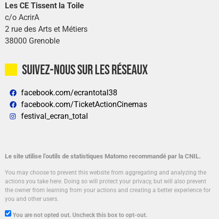
Les CE Tissent la Toile
c/o AcrirA
2 rue des Arts et Métiers
38000 Grenoble
Suivez-nous sur les réseaux
facebook.com/ecrantotal38
facebook.com/TicketActionCinemas
festival_ecran_total
Le site utilise l’outils de statistiques Matomo recommandé par la CNIL.
You may choose to prevent this website from aggregating and analyzing the
actions you take here. Doing so will protect your privacy, but will also prevent
the owner from learning from your actions and creating a better experience for
you and other users.
You are not opted out. Uncheck this box to opt-out.